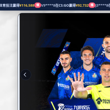
介绍KAIYUN VIP
经典案例