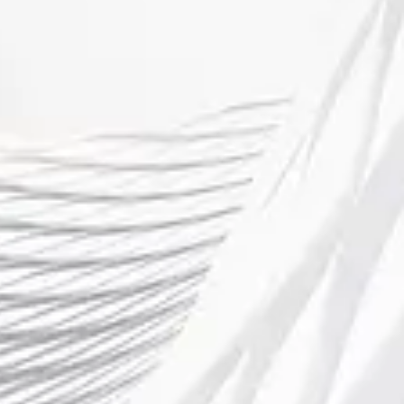
足彩推荐解析新赛季热门赛事走势
与精准投注技巧分享实战经验心得
下面是按照你的要求整理好的文章，采用 HTML 标签格
式，包含约300字摘要、4个约10字的小标题、每个部分
3个以上自然段，以及最后两段总结，整体围绕**《足彩
推荐解析新赛季热门赛事走势与精准投注技巧...