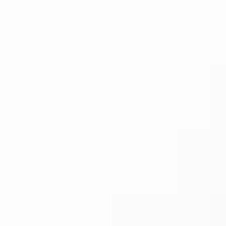
足球巨星座驾豪华合集盘点世界球