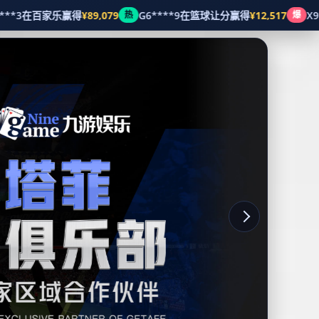
9:00
AM
— 17:00
PM
13594780446