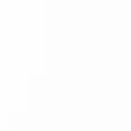
服务环境。
适的环境，适应不同年龄和需求的各类课程和培训项
的教学经验和专业资质，能够根据个人特点和需求量身
能并享受服务。
举办各种活动和社交聚会，为客户提供更多交流互动的
旨，秉承着“专业、关爱、创新”的经营理念，不断提升服
。
开云首页
期待着为更多客户提供优质的体验和服务，