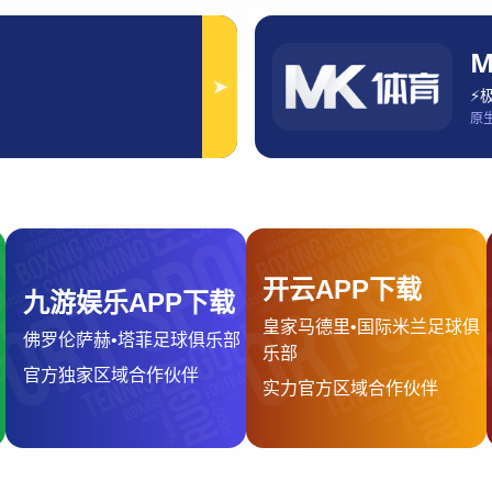
介绍kaiyun 
开云首页
成立于2020年，总
一，我们专注于为客户提供高品