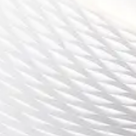
欧冠十六强战况全面汇总豪门争锋
晋级形势与冷门突围精彩解析
欧冠十六强阶段向来是欧洲足坛竞争最激烈、悬念最集
的舞台，豪门之间的巅峰碰撞、传统劲旅的实力较量以
黑马球队的惊艳突围，共同构成了冠军争夺道路上的精
篇章。本篇文章将围绕欧冠十六强战况进行全面梳理，
从...