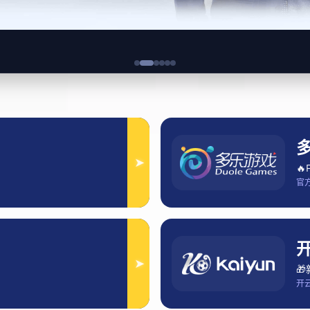
体育动态
杏彩体育全面解析最新赛事资讯与独家
育动态
杏彩体育
数据分析
2026-05-20 15
明白了！我将根