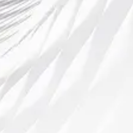
体育通过最新赛事动态追踪、独家竞技数据解析、赛前
以及丰富的互动体验，构建了一个全方位、多层次的体
务体系。无论是普通观赛者还是专业分析者，平台都能
且有深度的资讯支持，帮助用户全面掌握赛事信息与潜
据模型、提升预测准确性及增强互动体验，杏彩体育在
域展示了强大的竞争力。未来，随着数据技术和人工智
，平台将为用户提供更加智能化、个性化和专业化的体
，实现观赛与数据分析的深度融合，为体育爱好者带来
、更有趣的体验。