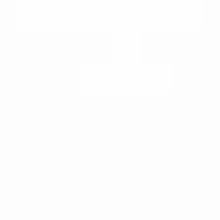
析
杏彩体育提供的
采集比赛的各类
中率等，为用户
专业算法整理，
针对不同体育项
赛中，平台会分
队可能的胜负趋
比以及防守篮板
科学性。
此外，杏彩体育
图表、热力图、
视化不仅提升了
点，从而形成独
开云首页