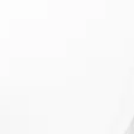
赛前预测与战略
，杏彩体育结合历史数据、实时状态和专业算法，为用
测参考。通过多维度数据建模，平台能够评估球队胜
及潜在风险，使用户在投注或策略决策中具备更高的参
层面的分析。通过对球队战术布置、关键球员组合以及
研究，杏彩体育帮助用户理解比赛可能的走向。这种战
于普通观赛者，也对专业分析师和体育从业者提供了宝
将预测结果与实际比赛进行对比，持续优化算法和模
数据反馈和结果验证，平台的预测精度逐步提升，形成
的分析机制。这种持续改进确保了用户在长期使用过程
来越精准的赛前预测和战略建议。
互动体验与用户